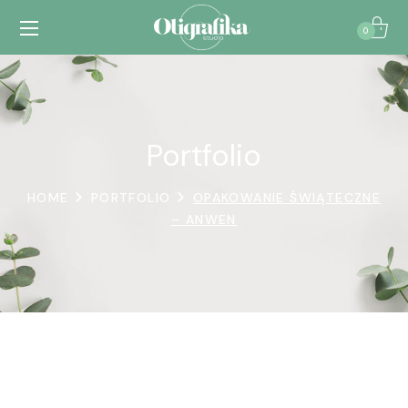
0
Portfolio
HOME
PORTFOLIO
OPAKOWANIE ŚWIĄTECZNE
– ANWEN