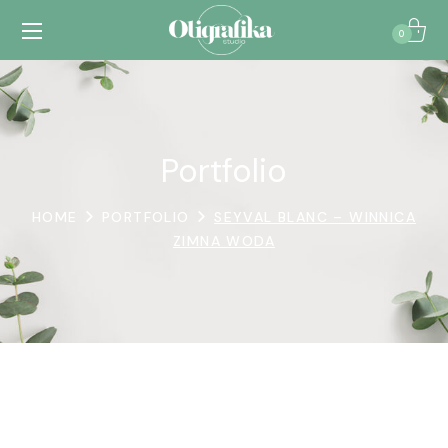
0
Portfolio
HOME
PORTFOLIO
SEYVAL BLANC – WINNICA
ZIMNA WODA