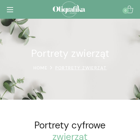
0
Portrety zwierząt
HOME
PORTRETY ZWIERZĄT
Portrety cyfrowe
zwierząt