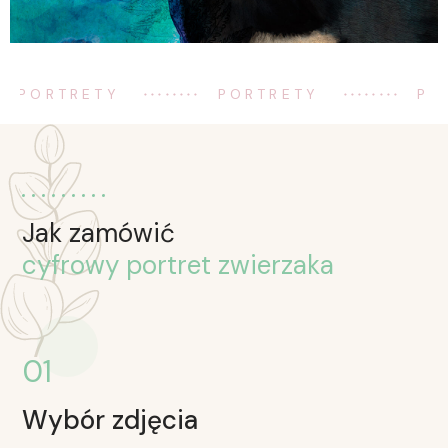
.
........
........
PORTRETY
PORTRETY
PO
Jak zamówić
cyfrowy portret zwierzaka
01
Wybór zdjęcia