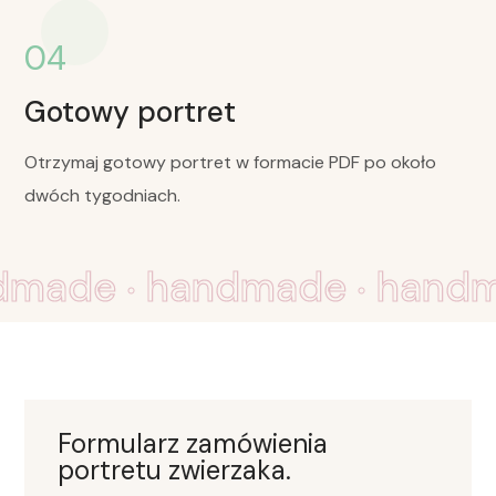
04
Gotowy portret
Otrzymaj gotowy portret w formacie PDF po około
dwóch tygodniach.
.
.
dmade
handmade
hand
Formularz zamówienia
portretu zwierzaka.