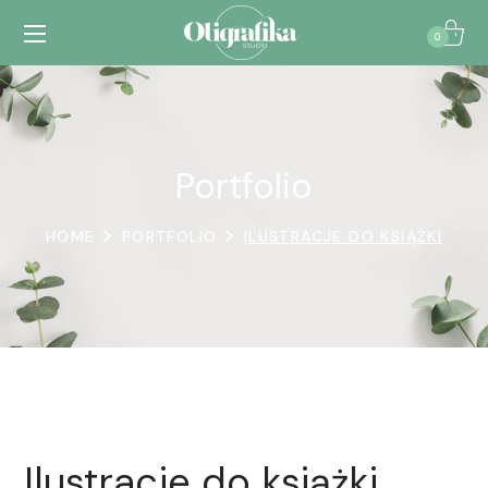
0
Portfolio
HOME
PORTFOLIO
ILUSTRACJE DO KSIĄŻKI
Ilustracje do książki