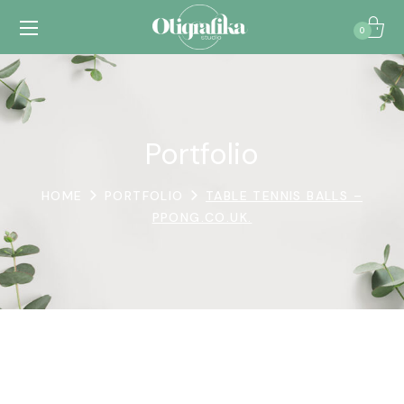
0
Portfolio
HOME
PORTFOLIO
TABLE TENNIS BALLS –
PPONG.CO.UK.