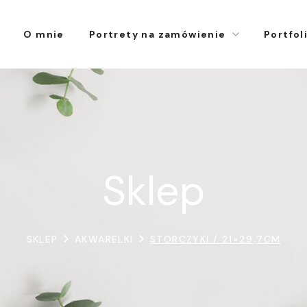
O mnie
Portrety na zamówienie
Portfol
Sklep
SKLEP
AKWARELKI
STORCZYKI / 21×29,7CM