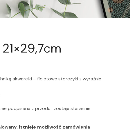
/ 21×29,7cm
niką akwarelki – fioletowe storczyki z wyraźnie
:
mnie podpisana z przodu i
zostaje starannie
alowany. Istnieje możliwość zamówienia