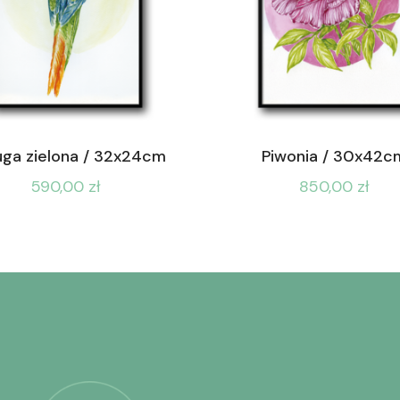
ga zielona / 32x24cm
Piwonia / 30x42c
590,00
zł
850,00
zł