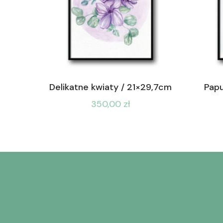
Delikatne kwiaty / 21×29,7cm
Papu
350,00
zł