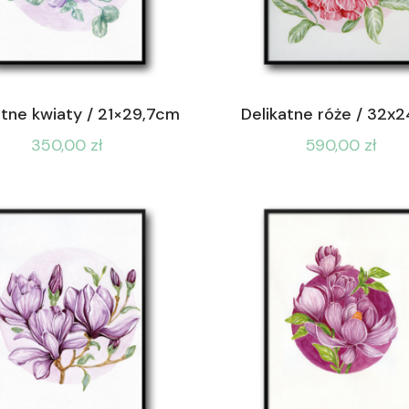
atne kwiaty / 21×29,7cm
Delikatne róże / 32x
350,00
zł
590,00
zł