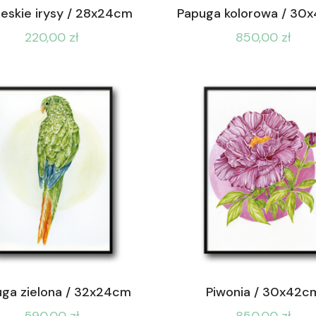
ieskie irysy / 28x24cm
Papuga kolorowa / 30
220,00
zł
850,00
zł
ga zielona / 32x24cm
Piwonia / 30x42c
590,00
zł
850,00
zł