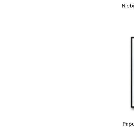
Nieb
Papu