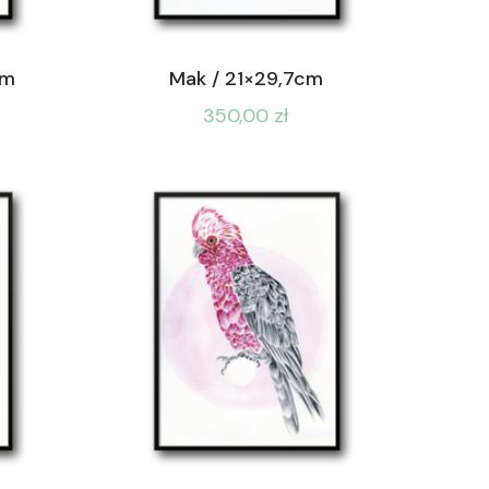
cm
Mak / 21×29,7cm
350,00
zł