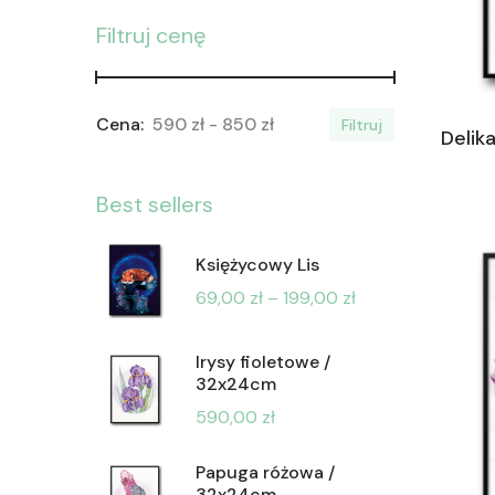
Filtruj cenę
590 zł
850 zł
Filtruj
Delik
Best sellers
Księżycowy Lis
69,00
zł
–
199,00
zł
Irysy fioletowe /
32x24cm
590,00
zł
Papuga różowa /
32x24cm