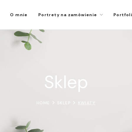
O mnie
Portrety na zamówienie
Portfol
Sklep
HOME
SKLEP
KWIATY