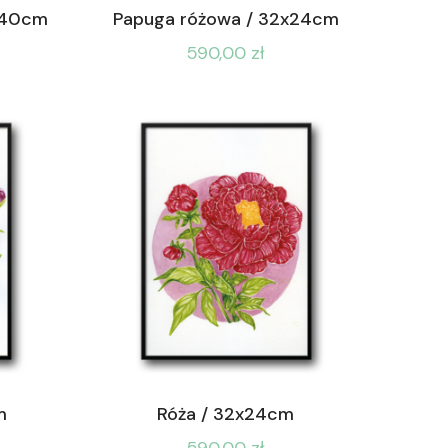
x40cm
Papuga różowa / 32x24cm
590,00
zł
m
Róża / 32x24cm
590,00
zł