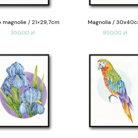
e magnolie / 21×29,7cm
Magnolia / 30x40
350,00
zł
850,00
zł