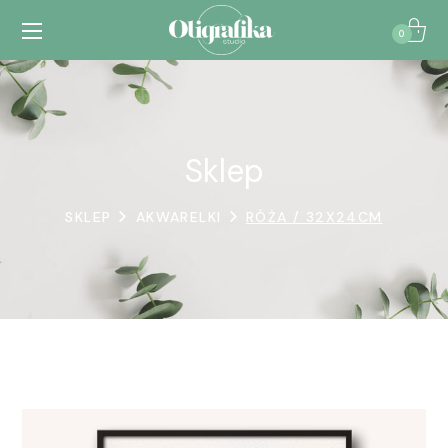
0
Sklep
SKLEP
AKWARELKI
RÓŻA / 32X24CM