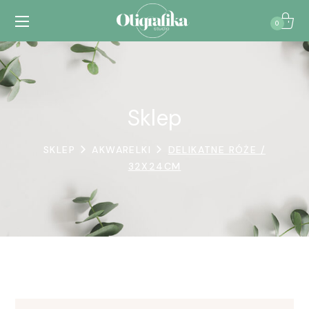
0
Sklep
SKLEP
AKWARELKI
DELIKATNE RÓŻE /
32X24CM