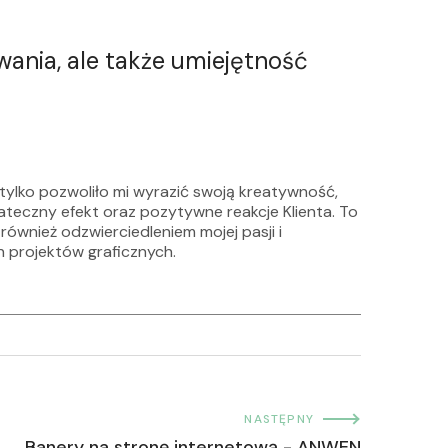
wania, ale także umiejętność
lko pozwoliło mi wyrazić swoją kreatywność,
ateczny efekt oraz pozytywne reakcje Klienta.
To
również odzwierciedleniem mojej pasji i
 projektów graficznych.
NASTĘPNY
Banery na stronę internetową - ANWEN