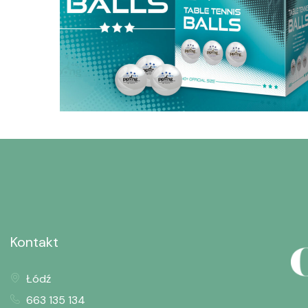
Table Tennis Balls –
PPONG.CO.UK.
Opakowania
Kontakt
Łódź
663 135 134