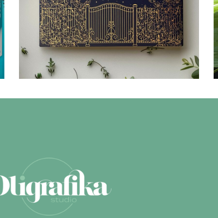
świąteczne –
ANWEN
Opakowania