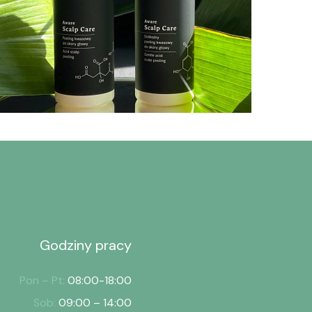
Ta
Aware Scalp Care –
peelingi – ANWEN
P
Opakowania
Op
Godziny pracy
Pon – Pt:
08:00-18:00
Sob:
09:00 – 14:00