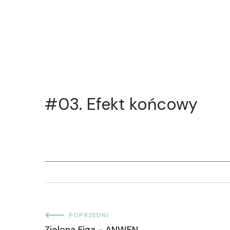
#03. Efekt końcowy
POPRZEDNI
Zielona Figa - ANWEN