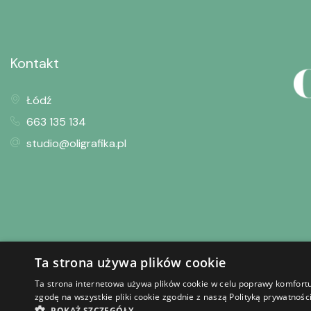
Kontakt
Łódź
663 135 134
studio@oligrafika.pl
Ta strona używa plików cookie
Dostawa i płatność
Regulamin sklepu
Regula
Ta strona internetowa używa plików cookie w celu poprawy komfortu
zgodę na wszystkie pliki cookie zgodnie z naszą Polityką prywatnośc
Copyright © 2024
POKAŻ SZCZEGÓŁY