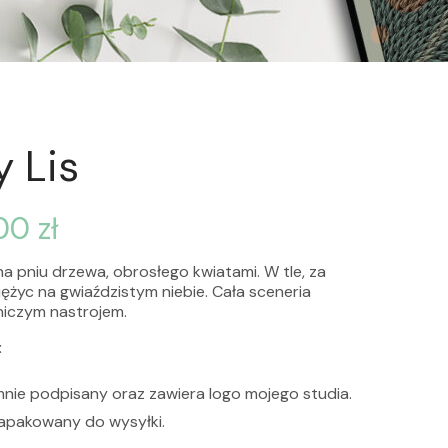
 Lis
,00
zł
 na pniu drzewa, obrosłego kwiatami. W tle, za
iężyc na gwiaździstym niebie. Cała sceneria
niczym nastrojem.
:
mnie podpisany oraz zawiera logo mojego studia.
zapakowany do wysyłki.