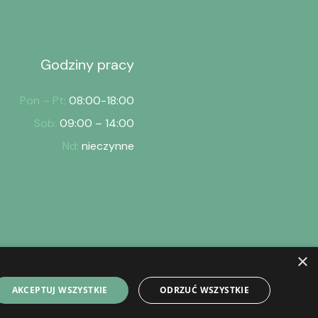
Godziny pracy
Pon – Pt:
08:00-18:00
Sob:
09:00 – 14:00
Nd:
nieczynne
×
konta
Polityka prywatności
AKCEPTUJ WSZYSTKIE
ODRZUĆ WSZYSTKIE