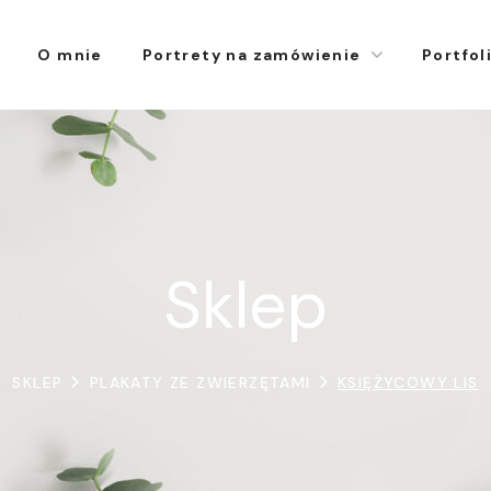
O mnie
Portrety na zamówienie
Portfol
Sklep
SKLEP
PLAKATY ZE ZWIERZĘTAMI
KSIĘŻYCOWY LIS