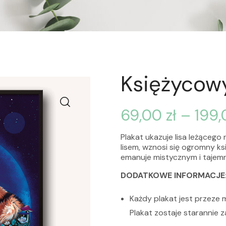
Księżycowy
69,00
zł
–
199
Plakat ukazuje lisa leżącego
lisem, wznosi się ogromny ks
emanuje mistycznym i tajem
DODATKOWE INFORMACJE
Każdy plakat jest przeze 
Plakat zostaje starannie 