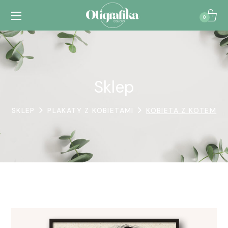
0
Sklep
SKLEP
PLAKATY Z KOBIETAMI
KOBIETA Z KOTEM