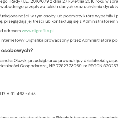
go i Rady (UE) 2016/679 z dnia 27 kwietnia 2016 roku w spr
swobodnego przepływu takich danych oraz uchylenia dyrekt
 funkcjonalności, w tym osoby lub podmioty które wypełniły i 
nę, przeglądają jej treści lub kontaktują się z Administratore
pod adresem
www.oligrafika.pl
 internetowy Oligrafika prowadzony przez Administratora pod 
h osobowych?
sandra Olczyk, przedsiębiorca prowadzący działalność gosp
 Działalności Gospodarczej, NIP 7282773069, nr REGON 5202375
1.17 A 91-463 Łódź.
e przy rejestracji konta w Sklepie Internetowym, składani