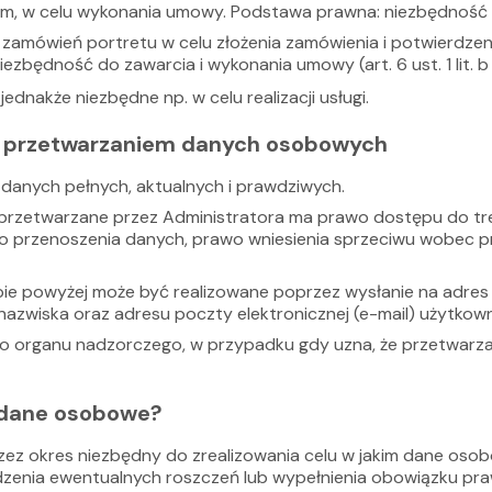
m, w celu wykonania umowy. Podstawa prawna: niezbędność do
ia zamówień portretu w celu złożenia zamówienia i potwierdze
niezbędność do zawarcia i wykonania umowy (art. 6 ust. 1 lit. 
nakże niezbędne np. w celu realizacji usługi.
 z przetwarzaniem danych osobowych
danych pełnych, aktualnych i prawdziwych.
przetwarzane przez Administratora ma prawo dostępu do tre
 do przenoszenia danych, prawo wniesienia sprzeciwu wobec 
ie powyżej może być realizowane poprzez wysłanie na adres e
nazwiska oraz adresu poczty elektronicznej (e-mail) użytkown
 do organu nadzorczego, w przypadku gdy uzna, że przetwarz
 dane osobowe?
 okres niezbędny do zrealizowania celu w jakim dane osobo
zenia ewentualnych roszczeń lub wypełnienia obowiązku pra