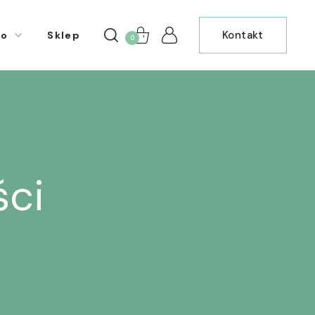
Kontakt
io
Sklep
0
ści