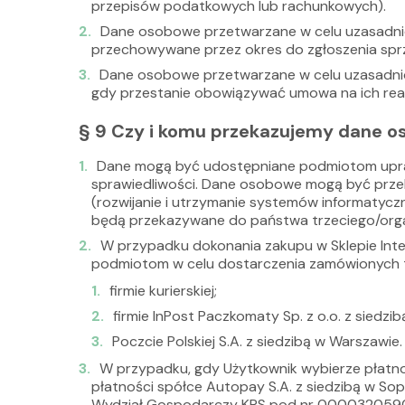
przepisów podatkowych lub rachunkowych).
Dane osobowe przetwarzane w celu uzasadnio
przechowywane przez okres do zgłoszenia sprz
Dane osobowe przetwarzane w celu uzasadnio
gdy przestanie obowiązywać umowa na ich real
§ 9 Czy i komu przekazujemy dane 
Dane mogą być udostępniane podmiotom upra
sprawiedliwości. Dane osobowe mogą być prze
(rozwijanie i utrzymanie systemów informaty
będą przekazywane do państwa trzeciego/orga
W przypadku dokonania zakupu w Sklepie In
podmiotom w celu dostarczenia zamówionych
firmie kurierskiej;
firmie InPost Paczkomaty Sp. z o.o. z siedz
Poczcie Polskiej S.A. z siedzibą w Warszawie.
W przypadku, gdy Użytkownik wybierze płatno
płatności spółce Autopay S.A. z siedzibą w S
Wydział Gospodarczy KRS pod nr 0000320590, N