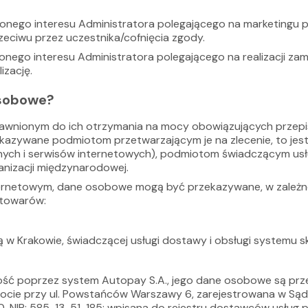
nego interesu Administratora polegającego na marketingu 
eciwu przez uczestnika/cofnięcia zgody.
nego interesu Administratora polegającego na realizacji 
izację.
osobowe?
wnionym do ich otrzymania na mocy obowiązujących przep
kazywane podmiotom przetwarzającym je na zlecenie, to jes
cznych i serwisów internetowych), podmiotom świadczącym u
nizacji międzynarodowej.
ternetowym, dane osobowe mogą być przekazywane, w zależn
 towarów:
ibą w Krakowie, świadczącej usługi dostawy i obsługi system
ść poprzez system Autopay S.A., jego dane osobowe są prze
opocie przy ul. Powstańców Warszawy 6, zarejestrowana w Są
IP: 585-13-51-185; wpisana do rejestru dostawców usług pł