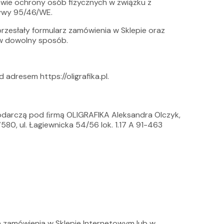
awie ochrony osób fizycznych w związku z
ywy 95/46/WE.
przesłały formularz zamówienia w Sklepie oraz
m w dowolny sposób.
adresem https://oligrafika.pl.
odarczą pod ﬁrmą OLIGRAFIKA Aleksandra Olczyk,
80, ul. Łagiewnicka 54/56 lok. 1.17 A 91-463
a zamówienia w Sklepie Internetowym lub w