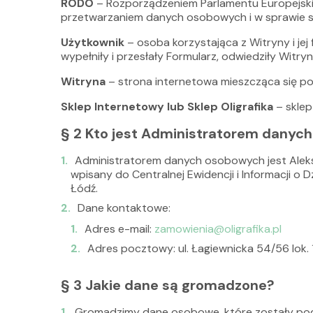
RODO
– Rozporządzeniem Parlamentu Europejskie
przetwarzaniem danych osobowych i w sprawie 
Użytkownik
– osoba korzystająca z Witryny i jej
wypełniły i przesłały Formularz, odwiedziły Witry
Witryna
– strona internetowa mieszcząca się 
Sklep Internetowy lub Sklep Oligrafika
– sklep
§ 2 Kto jest Administratorem danyc
Administratorem danych osobowych jest Alek
wpisany do Centralnej Ewidencji i Informacji o
Łódź.
Dane kontaktowe:
Adres e-mail:
zamowienia@oligrafika.pl
Adres pocztowy: ul. Łagiewnicka 54/56 lok. 
§ 3 Jakie dane są gromadzone?
Gromadzimy dane osobowe, które zostały podan