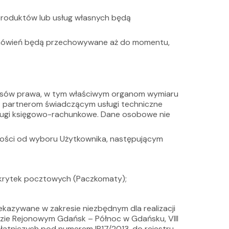
produktów lub usług własnych będą
zamówień będą przechowywane aż do momentu,
isów prawa, w tym właściwym organom wymiaru
t partnerom świadczącym usługi techniczne
sługi księgowo-rachunkowe. Dane osobowe nie
ości od wyboru Użytkownika, następującym
u skrytek pocztowych (Paczkomaty);
kazywane w zakresie niezbędnym dla realizacji
dzie Rejonowym Gdańsk – Północ w Gdańsku, VIII
atniczych pod numerem IP17/2013, do rejestru