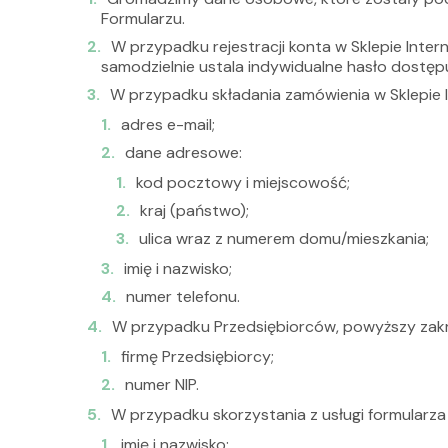
Formularzu.
W przypadku rejestracji konta w Sklepie Inte
samodzielnie ustala indywidualne hasło dostęp
W przypadku składania zamówienia w Sklepie 
adres e-mail;
dane adresowe:
kod pocztowy i miejscowość;
kraj (państwo);
ulica wraz z numerem domu/mieszkania;
imię i nazwisko;
numer telefonu.
W przypadku Przedsiębiorców, powyższy zak
firmę Przedsiębiorcy;
numer NIP.
W przypadku skorzystania z usługi formularz
imię i nazwisko;