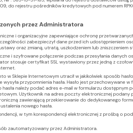
09, do rejestru pośredników kredytowych pod numerem RPK
zonych przez Administratora
chniczne i organizacyjne zapewniające ochronę przetwarzan
szczególności zabezpieczył dane przed ich udostępnieniem 
ustawy oraz zmianą, utratą, uszkodzeniem lub zniszczeniem
czne i szyfrowane połączenie podczas przesyłania danych o
ator stosuje certyfikat SSL wystawiony przez jedną z czoło
nternet.
o w Sklepie Internetowym utracił w jakikolwiek sposób hasło
e wysyła przypomnienia hasła. Hasło jest przechowywane w f
hasła należy podać adres e-mail w formularzu dostępnym po
netowym. Użytkownik na adres poczty elektronicznej podany po
troniczną zawierającą przekierowanie do dedykowanego form
 ustalenia nowego hasła.
ondencji, w tym korespondencji elektronicznej z prośbą o po
ób zautomatyzowany przez Administratora.