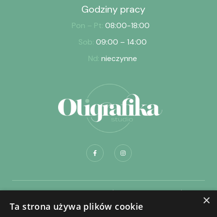
Godziny pracy
Pon – Pt:
08:00-18:00
Sob:
09:00 – 14:00
Nd:
nieczynne
Dostawa i płatność
Regulamin sklepu
×
Ta strona używa plików cookie
Regulamin składania zamówień na portrety