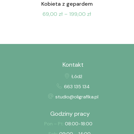
Kobieta z gepardem
69,00
zł
–
199,00
zł
Kontakt
Łódź
663 135 134
studio@oligrafika.pl
Godziny pracy
Pon – Pt:
08:00-18:00
Sob:
09:00 – 14:00