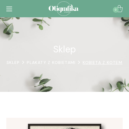
0
Sklep
SKLEP
PLAKATY Z KOBIETAMI
KOBIETA Z KOTEM