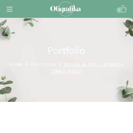
0
Portfolio
HOME
PORTFOLIO
SEYVAL BLANC – WINNICA
ZIMNA WODA